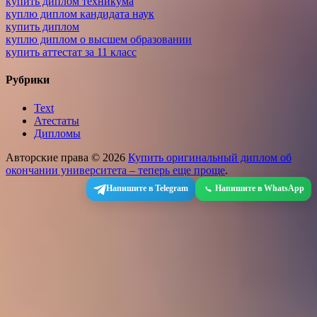
купить диплом техникума
куплю диплом кандидата наук
купить диплом
куплю диплом о высшем образовании
купить аттестат за 11 класс
Рубрики
Text
Атестаты
Дипломы
Авторские права © 2026
Купить оригинальный диплом об
окончании университета – теперь еще проще
.
Напишите в Telegram
Напишите в WhatsApp