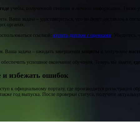
годе
учебы, полученной степени и личной информации. Также 
та. Ваша задача – удостовериться, что он будет доставлен в сог
их органах.
оспользоваться ссылкой:
купить диплом с оценками
. Убедитесь,
ем. Ваша задача – ожидать завершения
защиты
и получение
наст
 обеспечить успешное окончание обучения. Теперь вы знаете,
гд
е и избежать ошибок
оступ к официальному порталу, где производится регистрация о
 также год выпуска. После проверки статуса, получите актуаль