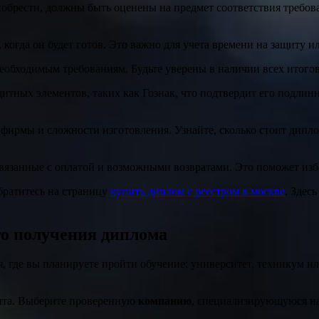
обрести, должны быть оценены на предмет соответствия требо
, когда он будет готов. Это важно для учета времени на защиту и
еобходимым требованиям. Будьте уверены в наличии всех итогов
итных элементов, таких как Гознак, что подтвердит его подлинн
 фирмы и сложности изготовления. Узнайте, сколько стоит дипл
связанные с оплатой и возможными возвратами. Это поможет изб
обратитесь на страницу
купить диплом с реестром в москве
. Здес
го получения диплома
, где вы планируете пройти обучение: университет, техникум ил
нта. Выберите проверенную
компанию
, специализирующуюся на