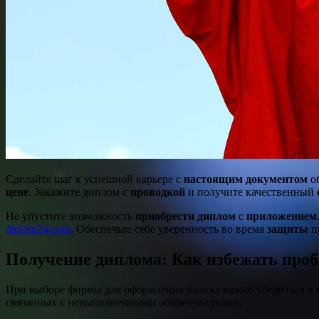
Сделайте шаг к успешной карьере с
настоящим документом
об
цене
. Закажите диплом с
проводкой
и получите качественный
Не упустите возможность
приобрести диплом
с
приложением
diplom24.com
. Обеспечьте себе уверенность во время
защиты
п
Получение диплома: Как избежать пробл
При выборе фирмы для оформления бланка важно убедиться в е
связанных с невыполненными обязательствами.