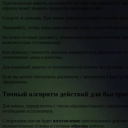
Оригинальные макеты документов, которые вы планируете при
образец может вызвать трудности при подаче в вуз.
Следите за сроками. При заказе документа узнайте точную дату
Проверяйте, чтобы ваша практика или учеба соответствовали н
Получив готовый документ, обязательно проверьте наличие защ
возможностью отслеживания.
Как правило, стоимость диплома варьируется в зависимости от
соотношение цены и качества.
Для надежной защиты от неприятностей изучите все условия, 
Если вы хотите обеспечить документы с занесением в реестр, 
оформления.
Точный алгоритм действий для быстро
Для начала, определитесь с типом образовательного учреждения
необходимо использовать.
Следующим шагом будет
изготовление
оригинального докуме
положительные отзывы и готовые
образцы
работы.