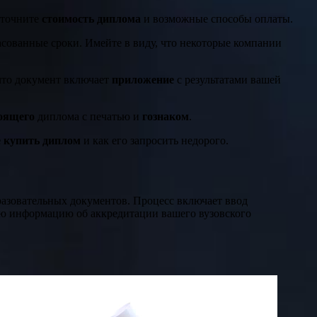
уточните
стоимость диплома
и возможные способы оплаты.
ласованные сроки. Имейте в виду, что некоторые компании
 что документ включает
приложение
с результатами вашей
оящего
диплома с печатью и
гознаком
.
е купить диплом
и как его запросить недорого.
бразовательных документов. Процесс включает ввод
ную информацию об аккредитации вашего вузовского