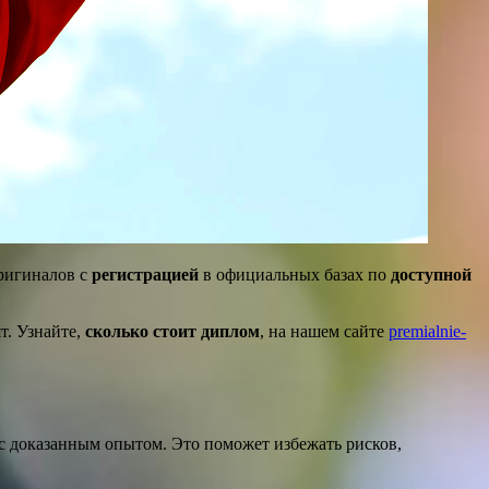
ригиналов с
регистрацией
в официальных базах по
доступной
т. Узнайте,
сколько стоит диплом
, на нашем сайте
premialnie-
с доказанным опытом. Это поможет избежать рисков,