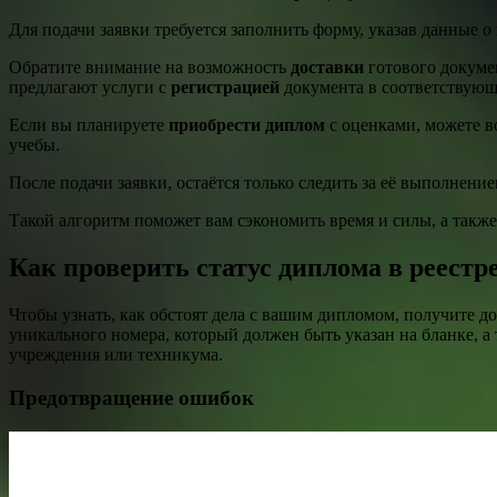
Для подачи заявки требуется заполнить форму, указав данные о
Обратите внимание на возможность
доставки
готового докумен
предлагают услуги с
регистрацией
документа в соответствующ
Если вы планируете
приобрести диплом
с оценками, можете в
учебы.
После подачи заявки, остаётся только следить за её выполнени
Такой алгоритм поможет вам сэкономить время и силы, а также
Как проверить статус диплома в реестр
Чтобы узнать, как обстоят дела с вашим дипломом, получите д
уникального номера, который должен быть указан на бланке, а
учреждения или техникума.
Предотвращение ошибок