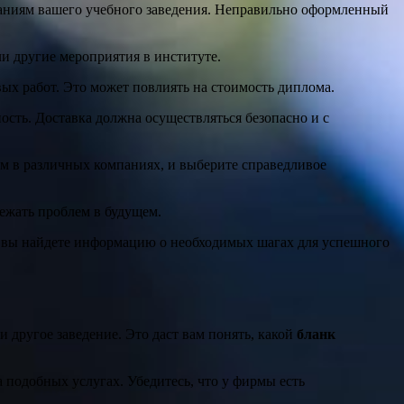
ваниям вашего учебного заведения. Неправильно оформленный
ли другие мероприятия в институте.
ых работ. Это может повлиять на стоимость диплома.
ость. Доставка должна осуществляться безопасно и с
ом в различных компаниях, и выберите справедливое
ежать проблем в будущем.
ь вы найдете информацию о необходимых шагах для успешного
и другое заведение. Это даст вам понять, какой
бланк
 подобных услугах. Убедитесь, что у фирмы есть