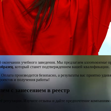
 окончании учебного заведения. Мы предлагаем
изготовление
о
образец
, который станет подтверждением вашей квалификации.
. Оплата производится безопасно, а результаты вас приятно удивя
роектов и получения работы!
ем с занесением в реестр
ё репутации. Изучите отзывы и дайте предпочтение компаниям 