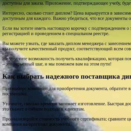
доступны для заказа. Приложение, подтверждающее учебу, будет
Интересно, сколько стоит диплом? Цена варьируется в зависим
доступным для каждого. Важно убедиться, что все документы 
Если вы хотите иметь настоящую корочку с подтверждением о 
регистрацией и проведением в специальном реестре.
Вы можете узнать, где заказать диплом менеджера с занесением 
вы получите качественный продукт, соответствующий всем со
Не упустите возможность получить квалификацию, которая пом
– это серьезный шаг, и мы поможем вам на этом пути!
Как выбрать надежного поставщика дип
При выборе компании для приобретения документа, обратите 
поставщика.
Уточните, сколько времени занимает изготовление. Быстрая до
это скажет о гибком подходе к клиентам.
Проанализируйте стоимость учебного сертификата; сравните це
компания на оригинал документа.