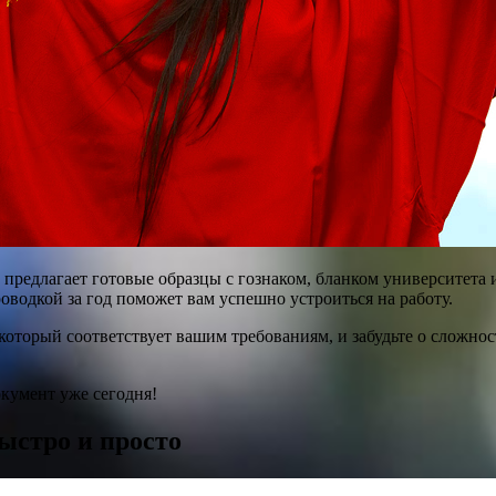
 предлагает готовые образцы с гознаком, бланком университета
оводкой за год поможет вам успешно устроиться на работу.
оторый соответствует вашим требованиям, и забудьте о сложност
окумент уже сегодня!
быстро и просто