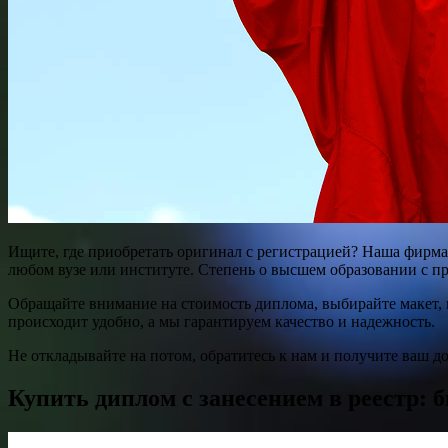
Ищите, где приобретать оригинал с регистрацией? Наша фирма
любом вузе или институте. Степень о высшем образовании с пр
Обращайте внимание на стоимость диплома, выбирайте макет, к
происходит удобно, а мы гарантируем качество и надежность.
Не откладывайте на потом, обратитесь к нам и получите ваш д
Купить диплом с занесением в реестр: 