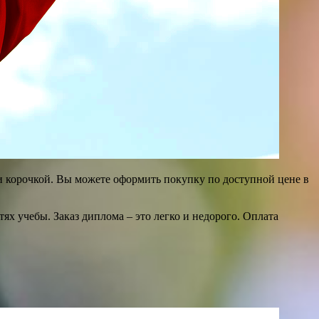
 и корочкой. Вы можете оформить покупку по доступной цене в
ях учебы. Заказ диплома – это легко и недорого. Оплата