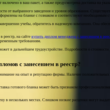
 включено в ваш пакет, а также предусмотрена доставка на указ
ости от выбранного заведения и уровня образования. Существует
оформлены на бланке с гознаком и соответствуют необходимым с
завершении учебы, обратитесь в надежную компанию. Она обесп
в реестр, на сайте
купить диплом менеджера с занесением в рее
временным требованиям.
ожет в дальнейшем трудоустройстве. Подробности о стоимости д
ломов с занесением в реестр?
внимание на опыт и репутацию фирмы. Наличие положительных 
ставка готового бланка может быть признаком профессионализма
ну в нескольких местах. Слишком низкие расценки могут выдать