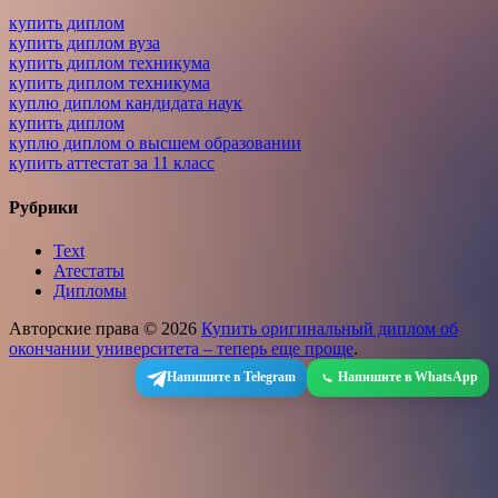
купить диплом
купить диплом вуза
купить диплом техникума
купить диплом техникума
куплю диплом кандидата наук
купить диплом
куплю диплом о высшем образовании
купить аттестат за 11 класс
Рубрики
Text
Атестаты
Дипломы
Авторские права © 2026
Купить оригинальный диплом об
окончании университета – теперь еще проще
.
Напишите в Telegram
Напишите в WhatsApp