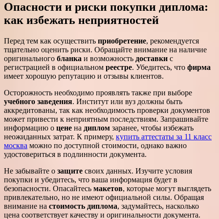
Опасности и риски покупки диплома:
как избежать неприятностей
Перед тем как осуществить
приобретение
, рекомендуется
тщательно оценить риски. Обращайте внимание на наличие
оригинального
бланка
и возможность
доставки
с
регистрацией в официальном
реестре
. Убедитесь, что
фирма
имеет хорошую репутацию и отзывы клиентов.
Осторожность необходимо проявлять также при выборе
учебного заведения
. Институт или вуз должны быть
аккредитованы, так как необходимость проверки документов
может привести к неприятным последствиям. Запрашивайте
информацию о
цене
на
диплом
заранее, чтобы избежать
неожиданных затрат. К примеру,
купить аттестаты за 11 класс
москва
можно по доступной стоимости, однако важно
удостовериться в подлинности документа.
Не забывайте о
защите
своих данных. Изучите условия
покупки и убедитесь, что ваша информация будет в
безопасности. Опасайтесь
макетов
, которые могут выглядеть
привлекательно, но не имеют официальной силы. Обращая
внимание на
стоимость диплома
, задумайтесь, насколько
цена соответствует качеству и оригинальности документа.