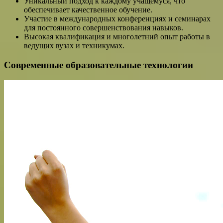
Уникальный подход к каждому учащемуся, что
обеспечивает качественное обучение.
Участие в международных конференциях и семинарах
для постоянного совершенствования навыков.
Высокая квалификация и многолетний опыт работы в
ведущих вузах и техникумах.
Современные образовательные технологии