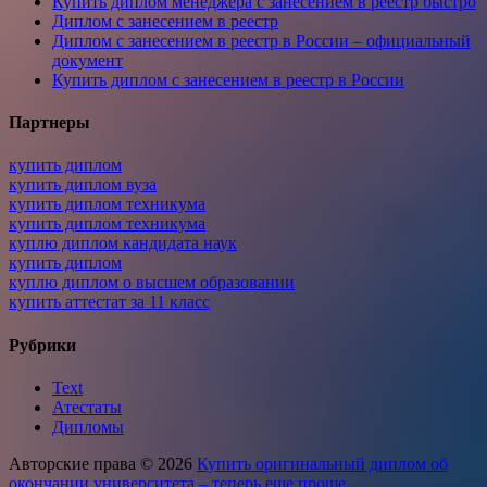
Купить диплом менеджера с занесением в реестр быстро
Диплом с занесением в реестр
Диплом с занесением в реестр в России – официальный
документ
Купить диплом с занесением в реестр в России
Партнеры
купить диплом
купить диплом вуза
купить диплом техникума
купить диплом техникума
куплю диплом кандидата наук
купить диплом
куплю диплом о высшем образовании
купить аттестат за 11 класс
Рубрики
Text
Атестаты
Дипломы
Авторские права © 2026
Купить оригинальный диплом об
окончании университета – теперь еще проще
.