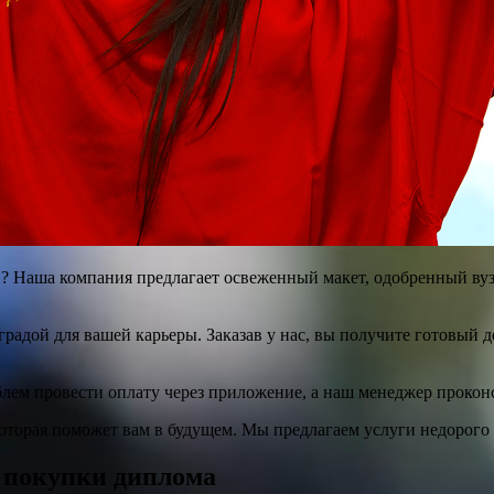
? Наша компания предлагает освеженный макет, одобренный вуз
градой для вашей карьеры. Заказав у нас, вы получите готовый д
лем провести оплату через приложение, а наш менеджер проконсу
оторая поможет вам в будущем. Мы предлагаем услуги недорого и
я покупки диплома