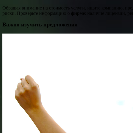
Обращая внимание на стоимость услуги, ищите компанию, пред
риски. Проверьте информацию о
фирме
: наличие лицензий, р
Важно изучить предложения