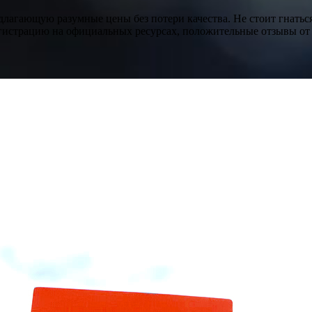
лагающую разумные цены без потери качества. Не стоит гнатьс
егистрацию на официальных ресурсах, положительные отзывы от