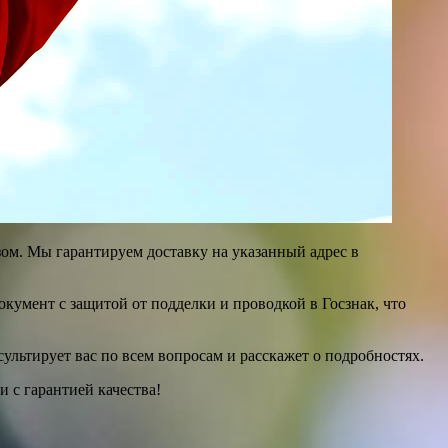
ом. Мы гарантируем доставку на указанный адрес в
окумент с защитой от подделки и проводкой в Госзнак, что
льтирует вас по всем вопросам и расскажет о подробностях.
 с гарантией качества!